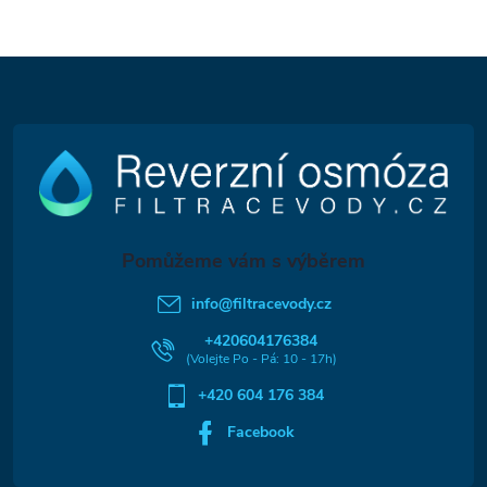
Z
á
p
a
t
info
@
filtracevody.cz
í
+420604176384
+420 604 176 384
Facebook