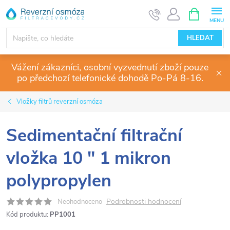
Přejít
NÁKUPNÍ
KOŠÍK
na
obsah
HLEDAT
Vážení zákazníci, osobní vyzvednutí zboží pouze
po předchozí telefonické dohodě Po-Pá 8-16.
Vložky filtrů reverzní osmóza
Sedimentační filtrační
vložka 10 " 1 mikron
polypropylen
Podrobnosti hodnocení
Neohodnoceno
Kód produktu:
PP1001