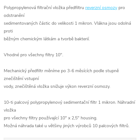
Polypropylenová filtrační vložka předfiltru
reverzní osmozy
pro
odstranění
sedimentovaných částic do velikosti 1 mikron. Vlákna jsou odolná
proti
běžným chemickým látkám a tvorbě bakterií.
Vhodné pro všechny filtry 10".
Mechanický předfiltr měníme po 3-6 měsících podle stupně
znečištění vstupní
vody, znečištěná vložka snižuje výkon reverzní osmozy.
10-ti palcový polypropylenový sedimentační filtr 1 mikron. Náhradní
vložka
pro všechny filtry používající 10" x 2,5" housing.
Možná náhrada také u většiny jiných výrobců 10 palcových filtrů.