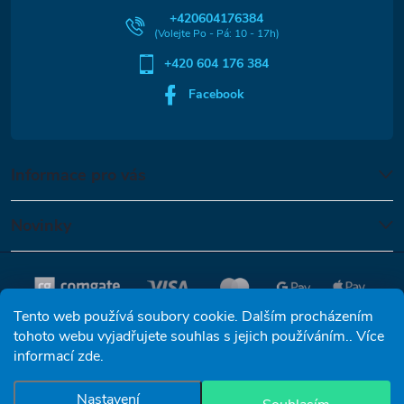
y
í
+420604176384
v
ý
+420 604 176 384
Facebook
p
i
s
Informace pro vás
u
Novinky
Tento web používá soubory cookie. Dalším procházením
tohoto webu vyjadřujete souhlas s jejich používáním.. Více
informací
zde
.
Copyright 2026
Reverzní osmóza-filtracevody.cz
. Všechna práva
vyhrazena.
Nastavení