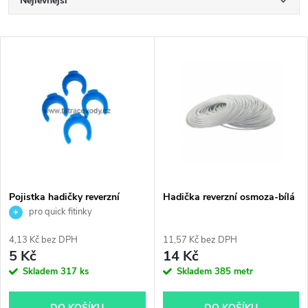
Ř
Nejlevnější
a
Nejdražší
V
Nejprodávanější
z
ý
Abecedně
e
p
n
i
í
s
p
Pojistka hadičky reverzní
Hadička reverzní osmoza-bílá
osmoza modrá 1 ks
pro quick fitinky
p
r
4,13 Kč bez DPH
11,57 Kč bez DPH
r
5 Kč
14 Kč
o
Skladem
317 ks
Skladem
385 metr
o
DO KOŠÍKU
DO KOŠÍKU