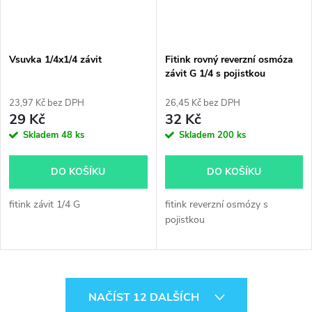
Vsuvka 1/4x1/4 závit
Fitink rovný reverzní osmóza
závit G 1/4 s pojistkou
23,97 Kč bez DPH
26,45 Kč bez DPH
29 Kč
32 Kč
Skladem
48 ks
Skladem
200 ks
DO KOŠÍKU
DO KOŠÍKU
fitink závit 1/4 G
fitink reverzní osmózy s
pojistkou
O
NAČÍST 12 DALŠÍCH