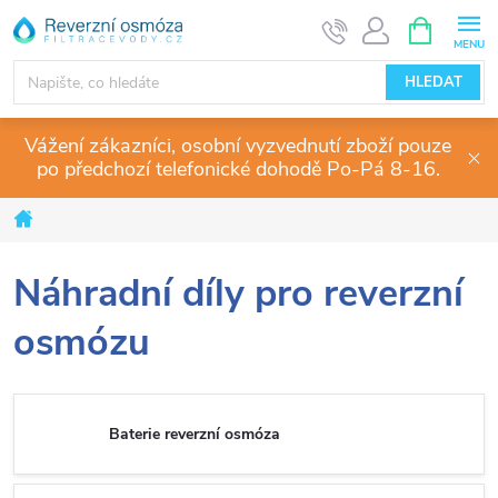
Přejít
NÁKUPNÍ
KOŠÍK
na
obsah
HLEDAT
Vážení zákazníci, osobní vyzvednutí zboží pouze
po předchozí telefonické dohodě Po-Pá 8-16.
Domů
Náhradní díly pro reverzní
osmózu
Baterie reverzní osmóza