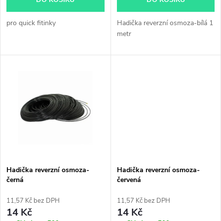
d
d
u
pro quick fitinky
Hadička reverzní osmoza-bílá 1
u
metr
k
k
t
t
ů
ů
Hadička reverzní osmoza-
Hadička reverzní osmoza-
černá
červená
11,57 Kč bez DPH
11,57 Kč bez DPH
14 Kč
14 Kč