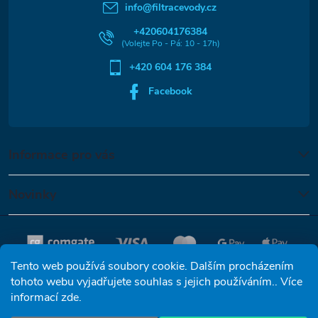
t
info
@
filtracevody.cz
í
+420604176384
+420 604 176 384
Facebook
Informace pro vás
Novinky
Tento web používá soubory cookie. Dalším procházením
tohoto webu vyjadřujete souhlas s jejich používáním.. Více
informací
zde
.
Copyright 2026
Reverzní osmóza-filtracevody.cz
. Všechna práva
vyhrazena.