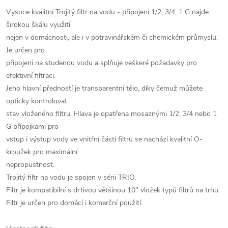
Vysoce kvalitní Trojitý filtr na vodu - připojení 1/2, 3/4, 1 G najde
širokou škálu využití
nejen v domácnosti, ale i v potravinářském či chemickém průmyslu.
Je určen pro
připojení na studenou vodu a splňuje veškeré požadavky pro
efektivní filtraci.
Jeho hlavní předností je transparentní tělo, díky čemuž můžete
opticky kontrolovat
stav vloženého filtru. Hlava je opatřena mosaznými 1/2, 3/4 nebo 1
G přípojkami pro
vstup i výstup vody ve vnitřní části filtru se nachází kvalitní O-
kroužek pro maximální
nepropustnost.
Trojitý filtr na vodu je spojen v sérii TRIO.
Filtr je kompatibilní s drtivou většinou 10" vložek typů filtrů na trhu.
Filtr je určen pro domácí i komerční použití.