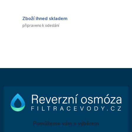
Zboží ihned skladem
připraveno k odeslání
Z
á
p
a