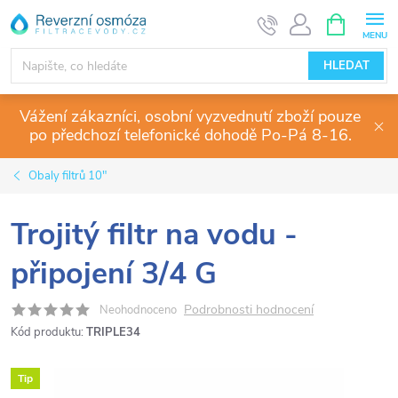
Přejít
NÁKUPNÍ
KOŠÍK
na
obsah
HLEDAT
Vážení zákazníci, osobní vyzvednutí zboží pouze
po předchozí telefonické dohodě Po-Pá 8-16.
Obaly filtrů 10"
Trojitý filtr na vodu -
připojení 3/4 G
Podrobnosti hodnocení
Neohodnoceno
Kód produktu:
TRIPLE34
Tip