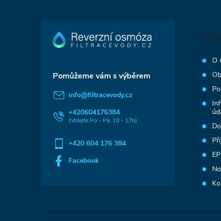
á
Inf
p
O 
a
Ob
Po
t
info
@
filtracevody.cz
In
úd
+420604176384
í
Do
Př
+420 604 176 384
EP
Facebook
No
Ko