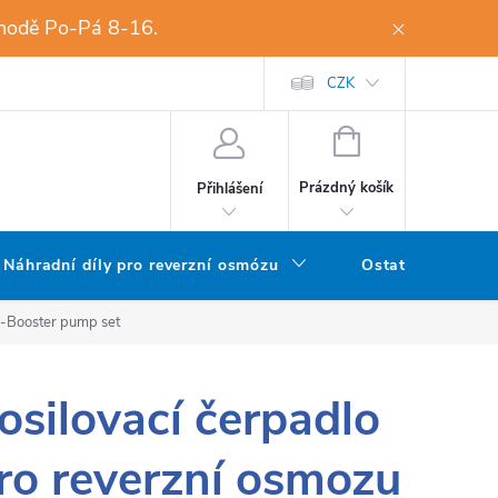
dohodě Po-Pá 8-16.
Přijímáme on-line platby
EPR
Novinky
CZK
Kontakty
NÁKUPNÍ
KOŠÍK
Prázdný košík
Přihlášení
Náhradní díly pro reverzní osmózu
Ostatní filtry
 -Booster pump set
osilovací čerpadlo
ro reverzní osmozu