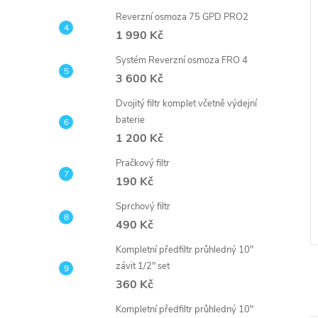
Reverzní osmoza 75 GPD PRO2
1 990 Kč
Systém Reverzní osmoza FRO 4
3 600 Kč
Dvojitý filtr komplet včetně výdejní
baterie
ho tlaku pro
Čidlo vysokého tlaku pro
1 200 Kč
čerpadlo revezní
posilovací čerpadlo revezní
osmozy
Pračkový filtr
DPH
148,76 Kč bez DPH
190 Kč
180 Kč
DO KOŠÍKU
DO KOŠÍKU
0 ks
Skladem
10 ks
Sprchový filtr
490 Kč
Kód:
LOWPRE
Kód:
HIGHPRE
Kompletní předfiltr průhledný 10"
závit 1/2" set
360 Kč
Kompletní předfiltr průhledný 10"