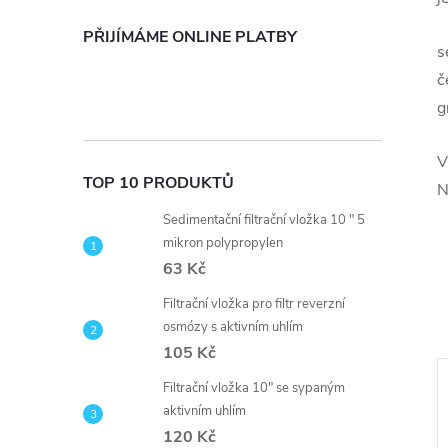
PŘIJÍMÁME ONLINE PLATBY
s
č
g
V
TOP 10 PRODUKTŮ
N
Sedimentační filtrační vložka 10 " 5
mikron polypropylen
63 Kč
Filtrační vložka pro filtr reverzní
osmózy s aktivním uhlím
105 Kč
Filtrační vložka 10" se sypaným
aktivním uhlím
120 Kč