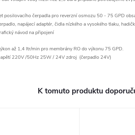
et posilovacího čerpadla pro reverzní osmozu 50 - 75 GPD obs
erpadlo, napájecí adaptér, čidla nízkého a vysokého tlaku, hadič
rafický návod na připojení
ýkon až 1,4 ltr/min pro membrány RO do výkonu 75 GPD.
apětí 220V /50Hz 25W / 24V zdroj (čerpadlo 24V)
K tomuto produktu doporuču