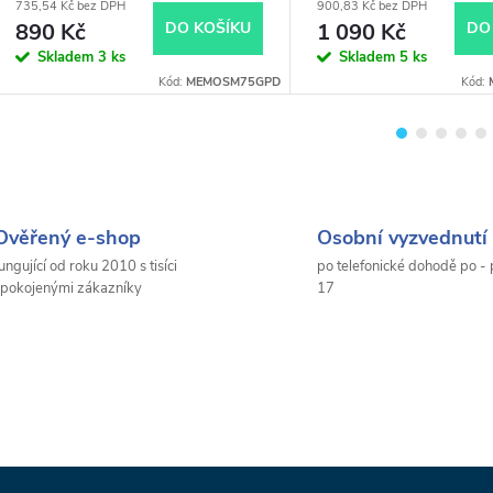
735,54 Kč bez DPH
900,83 Kč bez DPH
890 Kč
DO KOŠÍKU
1 090 Kč
DO
Skladem
3 ks
Skladem
5 ks
Kód:
MEMOSM75GPD
Kód:
Ověřený e-shop
Osobní vyzvednutí 
ungující od roku 2010 s tisíci
po telefonické dohodě po - 
pokojenými zákazníky
17