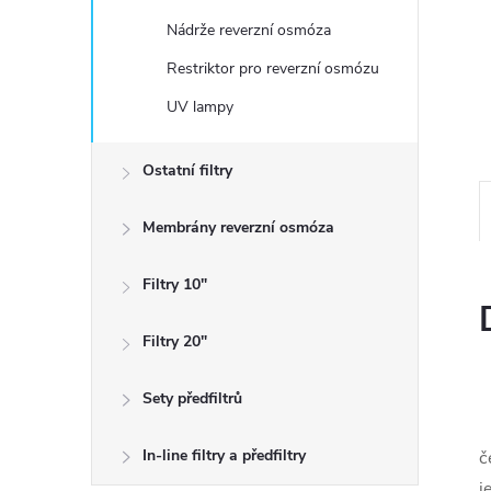
n
Nádrže reverzní osmóza
e
Restriktor pro reverzní osmózu
UV lampy
l
Ostatní filtry
Membrány reverzní osmóza
Filtry 10"
Filtry 20"
Sety předfiltrů
In-line filtry a předfiltry
č
j