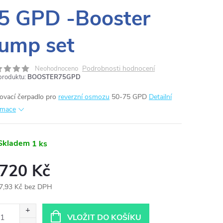
5 GPD -Booster
ump set
Podrobnosti hodnocení
Neohodnoceno
produktu:
BOOSTER75GPD
lovací čerpadlo pro
reverzní osmozu
50-75 GPD
Detailní
rmace
Skladem
1 ks
 720 Kč
7,93 Kč bez DPH
ná
:
VLOŽIT DO KOŠÍKU