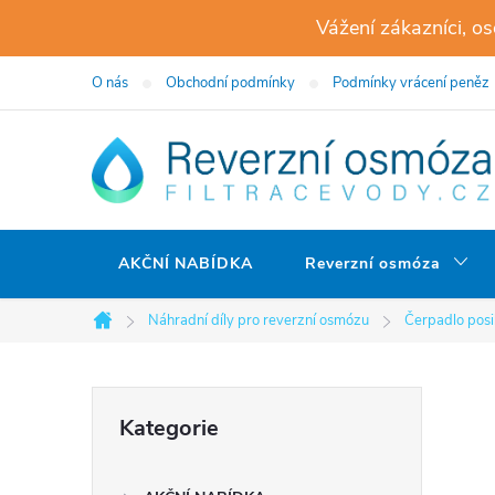
Přejít
Vážení zákazníci, o
na
obsah
O nás
Obchodní podmínky
Podmínky vrácení peněz
AKČNÍ NABÍDKA
Reverzní osmóza
Náhradní díly pro reverzní osmózu
Čerpadlo posi
Domů
P
Přeskočit
Kategorie
kategorie
o