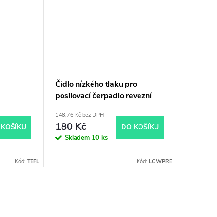
Čidlo nízkého tlaku pro
Čidlo v
posilovací čerpadlo revezní
posilova
osmozy
osmozy
148,76 Kč bez DPH
148,76 Kč 
180 Kč
180 K
 KOŠÍKU
DO KOŠÍKU
Skladem
10 ks
Sklad
Kód:
TEFL
Kód:
LOWPRE