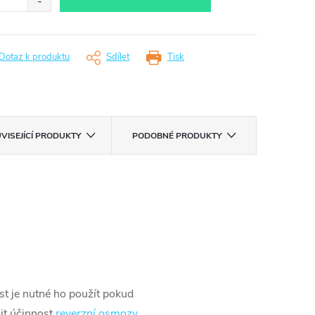
Dotaz k produktu
Sdílet
Tisk
VISEJÍCÍ PRODUKTY
PODOBNÉ PRODUKTY
ost je nutné ho použít pokud
šit účinnost
reverzní osmozy