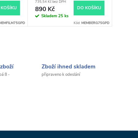
735,54 Kč bez DPH
247,93 Kč 
 KOŠÍKU
890 Kč
DO KOŠÍKU
300 K
Skladem
25 ks
Sklad
MEMFILM75GPD
Kód:
MEMBERG75GPD
zboží
Zboží ihned skladem
pá 8 -
připraveno k odeslání