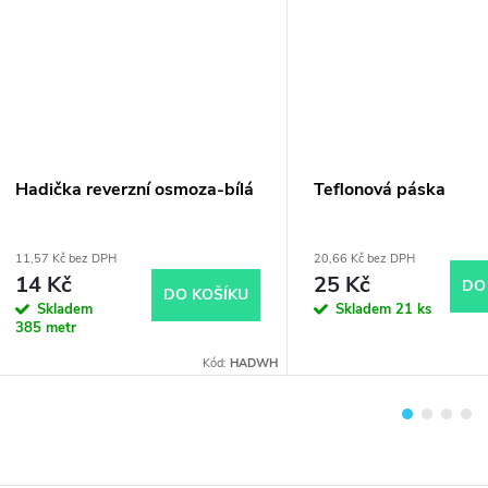
Hadička reverzní osmoza-bílá
Teflonová páska
11,57 Kč bez DPH
20,66 Kč bez DPH
14 Kč
25 Kč
DO
DO KOŠÍKU
Skladem
Skladem
21 ks
385 metr
Kód:
HADWH