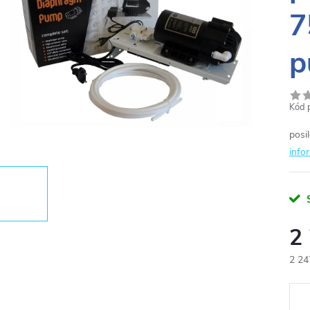
7
p
Kód 
posi
info
2
2 24
Měr
cena