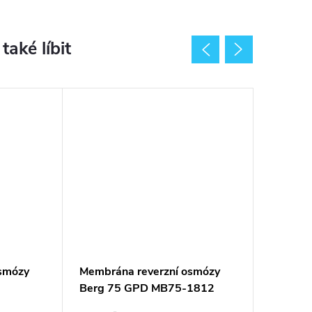
smózy
Membrána reverzní osmózy
Obal me
Berg 75 GPD MB75-1812
osmozy