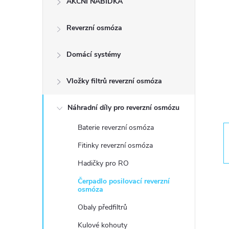
AKČNÍ NABÍDKA
s
Reverzní osmóza
t
Domácí systémy
r
a
Vložky filtrů reverzní osmóza
n
Náhradní díly pro reverzní osmózu
Baterie reverzní osmóza
n
Fitinky reverzní osmóza
í
Hadičky pro RO
Čerpadlo posilovací reverzní
p
osmóza
Obaly předfiltrů
a
Kulové kohouty