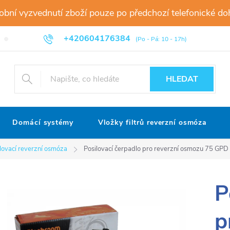
sobní vyzvednutí zboží pouze po předchozí telefonické 
+420604176384
Informace o zpracování osobních údajů
Dodací a platební podmínky
HLEDAT
Domácí systémy
Vložky filtrů reverzní osmóza
lovací reverzní osmóza
Posilovací čerpadlo pro reverzní osmozu 75 GPD
P
p