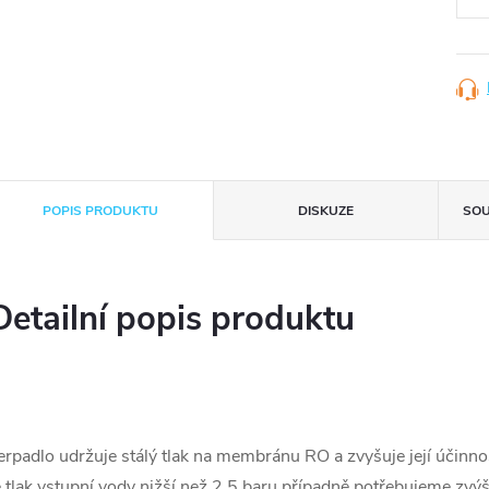
POPIS PRODUKTU
DISKUZE
SOU
Detailní popis produktu
erpadlo udržuje stálý tlak na membránu RO a zvyšuje její účinn
e tlak vstupní vody nižší než 2,5 baru případně potřebujeme zvý