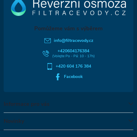
p
a
t
info
@
filtracevody.cz
í
+420604176384
+420 604 176 384
Facebook
Informace pro vás
Novinky