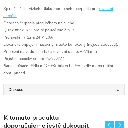
Spínač - čidlo nízkého tlaku pomocného čerpadla pro
reverzní
osmózy
.
Ochrana čerpadla před během na sucho.
Quick fitink 1/4" pro připojení hadičky RO.
Pro systémy 12 a 24 V 10A
Elektrické připojení: násuvnými auto konektory (nejsou součástí).
Připojení na vodu - hadička reverzní osmózy 4/6 mm.
Pojistka hadičky se prodává zvlášť.
Barva spínače- čidla může být bílá nebo černá dle momentální
dostupnosti.
Diskuse
K tomuto produktu
doporučujeme ještě dokoupit