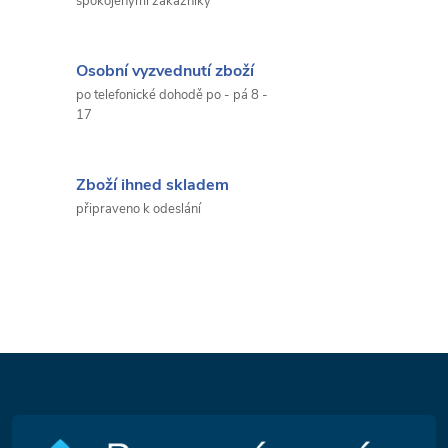
spokojenými zákazníky
Osobní vyzvednutí zboží
po telefonické dohodě po - pá 8 -
17
Zboží ihned skladem
připraveno k odeslání
Z
á