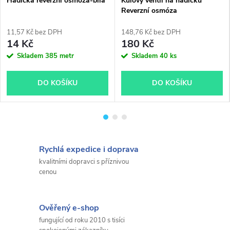
Hadička reverzní osmoza-bílá
Kulový ventil na hadičku
Reverzní osmóza
11,57 Kč bez DPH
148,76 Kč bez DPH
14 Kč
180 Kč
Skladem
385 metr
Skladem
40 ks
DO KOŠÍKU
DO KOŠÍKU
Rychlá expedice i doprava
kvalitními dopravci s příznivou
cenou
Ověřený e-shop
fungující od roku 2010 s tisíci