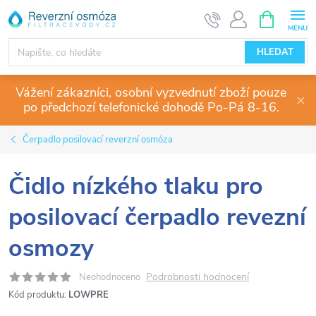
Přejít
NÁKUPNÍ
KOŠÍK
na
obsah
HLEDAT
Vážení zákazníci, osobní vyzvednutí zboží pouze
po předchozí telefonické dohodě Po-Pá 8-16.
Čerpadlo posilovací reverzní osmóza
Čidlo nízkého tlaku pro
posilovací čerpadlo revezní
osmozy
Podrobnosti hodnocení
Neohodnoceno
Kód produktu:
LOWPRE