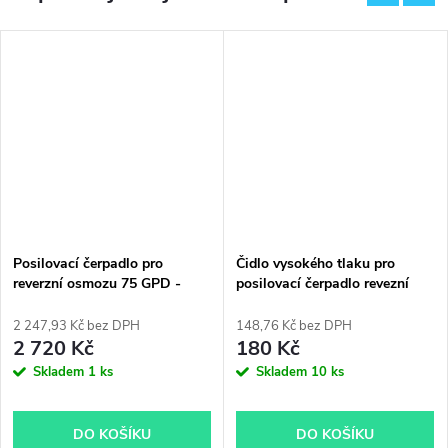
Posilovací čerpadlo pro
Čidlo vysokého tlaku pro
reverzní osmozu 75 GPD -
posilovací čerpadlo revezní
Booster pump set
osmozy
2 247,93 Kč bez DPH
148,76 Kč bez DPH
2 720 Kč
180 Kč
Skladem
1 ks
Skladem
10 ks
DO KOŠÍKU
DO KOŠÍKU