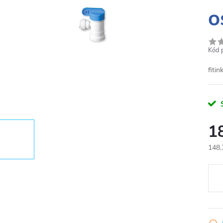
o
Kód 
fiti
1
148,
Měr
cena