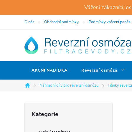
Přejít
Vážení zákazníci, o
na
obsah
O nás
Obchodní podmínky
Podmínky vrácení peněz
AKČNÍ NABÍDKA
Reverzní osmóza
Náhradní díly pro reverzní osmózu
Fitinky rever
Domů
P
Přeskočit
Kategorie
kategorie
o