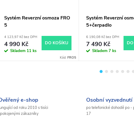
Systém Reverzní osmoza FRO
Systém Reverzní os
5
5+čerpadlo
4 123,97 Kč bez DPH
6 190,08 Kč bez DPH
4 990 Kč
DO KOŠÍKU
7 490 Kč
DO
Skladem
11 ks
Skladem
7 ks
Kód:
FRO5
Ověřený e-shop
Osobní vyzvednutí 
ungující od roku 2010 s tisíci
po telefonické dohodě po - 
pokojenými zákazníky
17