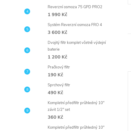
Kód:
NADR5G2
Kód:
4WAY
Reverzní osmoza 75 GPD PRO2
1 990 Kč
Systém Reverzní osmoza FRO 4
3 600 Kč
Dvojitý filtr komplet včetně výdejní
baterie
1 200 Kč
Pračkový filtr
190 Kč
Novinka
Sprchový filtr
490 Kč
Kompletní předfiltr průhledný 10"
závit 1/2" set
360 Kč
Kompletní předfiltr průhledný 10"