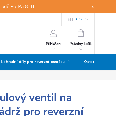
dohodě Po-Pá 8-16.
Přijímáme on-line platby
EPR
Novinky
CZK
Kontakty
NÁKUPNÍ
KOŠÍK
Prázdný košík
Přihlášení
Náhradní díly pro reverzní osmózu
Ostatní filtry
ulový ventil na
ádrž pro reverzní