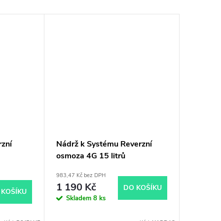
rzní
Nádrž k Systému Reverzní
Nádrž k
osmoza 4G 15 litrů
osmoza 
983,47 Kč bez DPH
1 396,69 K
1 190 Kč
1 690
DO KOŠÍKU
 KOŠÍKU
Skladem
8 ks
Momen
nedostup