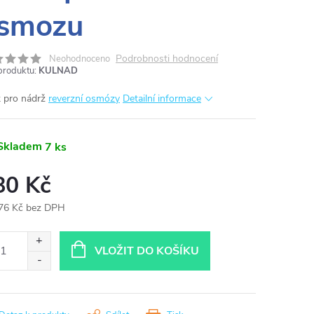
smozu
Podrobnosti hodnocení
Neohodnoceno
produktu:
KULNAD
nk pro nádrž
reverzní osmózy
Detailní informace
Skladem
7 ks
80 Kč
76 Kč bez DPH
ná
:
VLOŽIT DO KOŠÍKU