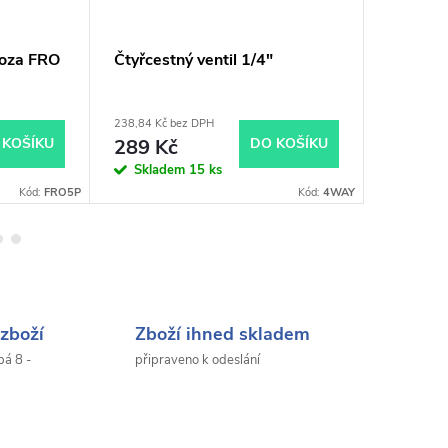
moza FRO
Čtyřcestný ventil 1/4"
Dvojitý 
baterie
238,84 Kč bez DPH
487,60 Kč 
 KOŠÍKU
289 Kč
DO KOŠÍKU
590 K
Skladem
15 ks
Sklad
Kód:
FRO5P
Kód:
4WAY
zboží
Zboží ihned skladem
pá 8 -
připraveno k odeslání