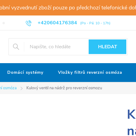
sobní vyzvednutí zboží pouze po předchozí telefonické 
+420604176384
Informace o zpracování osobních údajů
Dodací a platební podmínky
HLEDAT
Domácí systémy
Vložky filtrů reverzní osmóza
zní osmóza
Kulový ventil na nádrž pro reverzní osmozu
K
n