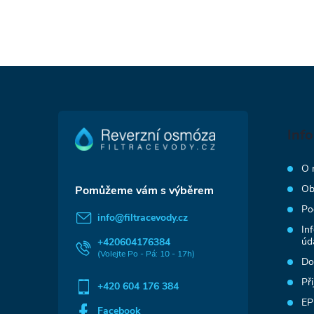
Z
á
Inf
p
O 
a
Ob
Po
t
info
@
filtracevody.cz
In
úd
+420604176384
í
Do
Př
+420 604 176 384
EP
Facebook