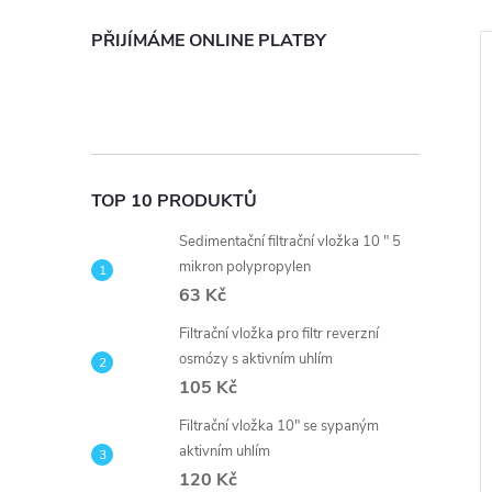
PŘIJÍMÁME ONLINE PLATBY
TOP 10 PRODUKTŮ
Sedimentační filtrační vložka 10 " 5
mikron polypropylen
63 Kč
stému Reverzní
Čtyřcestný ventil 1/4"
Filtrační vložka pro filtr reverzní
2,6 litrů
osmózy s aktivním uhlím
105 Kč
z DPH
238,84 Kč bez DPH
289 Kč
DO KOŠÍKU
DO KOŠÍKU
Filtrační vložka 10" se sypaným
 ks
Skladem
15 ks
aktivním uhlím
120 Kč