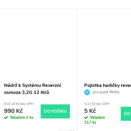
Nádrž k Systému Reverzní
Pojistka hadičky reve
osmoza 3,2G 12 litrů
osmoza modrá 1 ks
pro quick fitinky
818,18 Kč bez DPH
4,13 Kč bez DPH
990 Kč
5 Kč
DO KOŠÍKU
DO
Skladem
1 ks
Skladem
317 ks