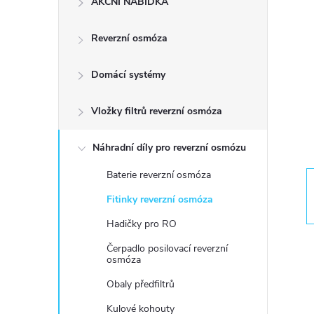
AKČNÍ NABÍDKA
s
Reverzní osmóza
t
Domácí systémy
r
a
Vložky filtrů reverzní osmóza
n
Náhradní díly pro reverzní osmózu
Baterie reverzní osmóza
n
Fitinky reverzní osmóza
í
Hadičky pro RO
Čerpadlo posilovací reverzní
p
osmóza
Obaly předfiltrů
a
Kulové kohouty