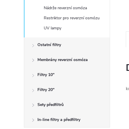
n
Nádrže reverzní osmóza
e
Restriktor pro reverzní osmózu
UV lampy
l
Ostatní filtry
Membrány reverzní osmóza
Filtry 10"
k
Filtry 20"
Sety předfiltrů
In-line filtry a předfiltry