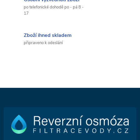
po telefonické dohodě po - pá 8 -
17
Zboží ihned skladem
připraveno k odeslání
Z
á
p