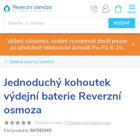
Přejít
NÁKUPNÍ
KOŠÍK
na
obsah
HLEDAT
Vážení zákazníci, osobní vyzvednutí zboží pouze
po předchozí telefonické dohodě Po-Pá 8-16.
Baterie reverzní osmóza
Jednoduchý kohoutek
výdejní baterie Reverzní
osmoza
Podrobnosti hodnocení
Neohodnoceno
Kód produktu:
BATJEDNO