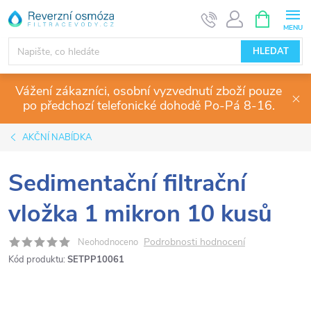
Přejít
NÁKUPNÍ
KOŠÍK
na
obsah
HLEDAT
Vážení zákazníci, osobní vyzvednutí zboží pouze
po předchozí telefonické dohodě Po-Pá 8-16.
AKČNÍ NABÍDKA
Sedimentační filtrační
vložka 1 mikron 10 kusů
Podrobnosti hodnocení
Neohodnoceno
Kód produktu:
SETPP10061