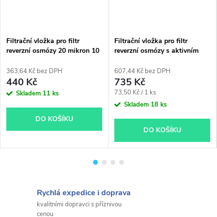
Filtrační vložka pro filtr
Filtrační vložka pro filtr
reverzní osmózy 20 mikron 10
reverzní osmózy s aktivním
kusů
uhlím 10 kusů
363,64 Kč bez DPH
607,44 Kč bez DPH
440 Kč
735 Kč
Měrná
73,50 Kč / 1 ks
Skladem
11 ks
cena:
Skladem
18 ks
DO KOŠÍKU
DO KOŠÍKU
Rychlá expedice i doprava
kvalitními dopravci s příznivou
cenou