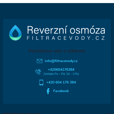
Z
á
p
a
t
info
@
filtracevody.cz
í
+420604176384
+420 604 176 384
Facebook
Informace pro vás